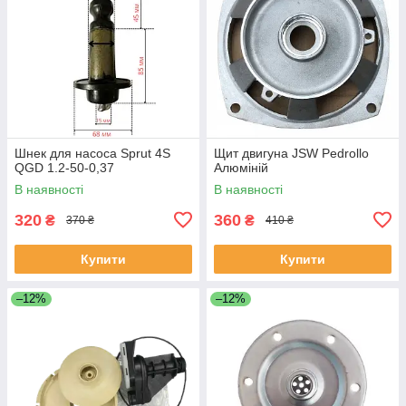
Шнек для насоса Sprut 4S
Щит двигуна JSW Pedrollo
QGD 1.2-50-0,37
Алюміній
В наявності
В наявності
320
360
₴
₴
370 ₴
410 ₴
Купити
Купити
–12%
–12%