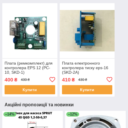
Плата (ремкомплект) для
Плата електронного
контролера EPS 12 (PC-
контролера тиску eps-16
10, SKD-1)
(SKD-2A)
400
410
₴
₴
430 ₴
430 ₴
Купити
Купити
Акційні пропозиції та новинки
–14%
–12%