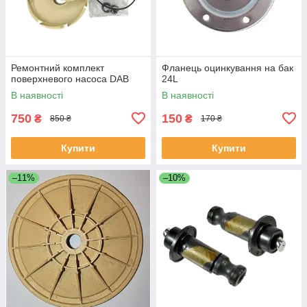
Ремонтний комплект
Фланець оцинкування на бак
поверхневого насоса DAB
24L
В наявності
В наявності
750
150
₴
₴
850 ₴
170 ₴
Купити
Купити
–11%
–10%