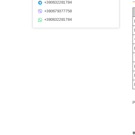
+380632281784
+380679377758
+380632281784
Р
Н
в