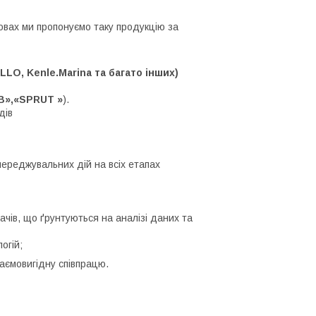
мовах ми пропонуємо таку продукцію за
LO, Kenle.Marina та багато інших)
B»,«SPRUT »
).
дів
переджувальних дій на всіх етапах
чів, що ґрунтуються на аналізі даних та
огій;
аємовигідну співпрацю.