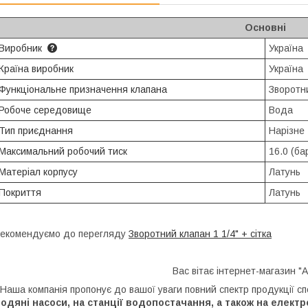
Основні
Виробник
Україна
Країна виробник
Україна
Функціональне призначення клапана
Зворотн
Робоче середовище
Вода
Тип приєднання
Нарізне
Максимальний робочий тиск
16.0 (ба
Матеріал корпусу
Латунь
Покриття
Латунь
екомендуємо до перегляду
Зворотний клапан 1 1/4" + сітка
Вас вітає інтернет-магазин "А
аша компанія пропонує до вашої уваги повний спектр продукції с
одяні насоси, на станції водопостачання, а також на елект