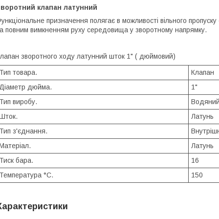
Зворотний клапан латунний
ункціональне призначення полягає в можливості вільного пропус
а повним вимкненням руху середовища у зворотному напрямку.
лапан зворотного ходу латунний шток 1" ( дюймовий)
Тип товара.
Клапан
Діаметр дюйма.
1"
Тип виробу.
Водяни
Шток.
Латунь
Тип з'єднання.
Внутріш
Матеріал.
Латунь
Тиск бара.
16
Температура °C.
150
Характеристики