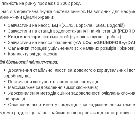
іяльність на ринку продажів з 2002 року.
 нас діє ефективна гнучка система знижок. На вигідних для Вас у
айнижчими цінами України:
Запчастини на насосі
БЦН
(ХЕЛЗ, Ворскла, Кама, Водолій)
Запчастини на станції водопостачання і на міністанції
(PEDROL
Конденсатори
всіх ємностей (пускові та пускові-робочі)
Запчастини на насоси опалення (
«WILO», «GRUNDFOS»,«DA
Сальники
(торцеві ущільнення) всіх наявних розмірів і різнови
Комплектуючі до насосів.
ілі діяльності підприємства:
Досягнення стабільної якості за допомогою коригувальних і по
виробництва;
Постачання конкурентоспроможної продукції;
Максимальне задоволення вимог споживача;
Удосконалення методів оцінки задоволеності очікувань спожива
інформації;
Оновлення асортименту продукції, впровадження нових технол
удемо раді, якщо наше знайомство переростає в довгострокову вз