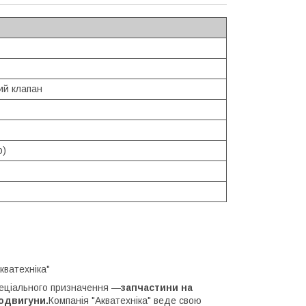
ий клапан
р)
кватехніка"
пеціального призначення —
запчастини на
родвигуни.
Компанія "Акватехніка" веде свою