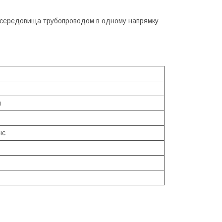
ку середовища трубопроводом в одному напрямку
й
нє