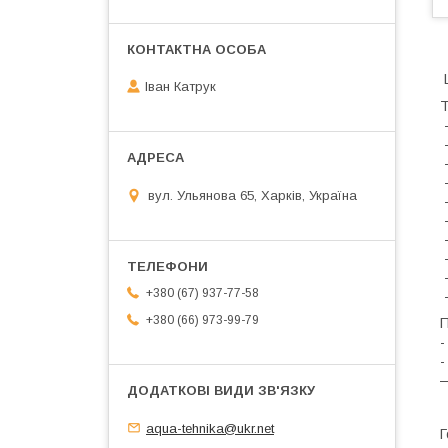
Ц
Іван Катрук
Т
-
-
-
-
вул. Ульянова 65, Харків, Україна
-
-
-
-
-
+380 (67) 937-77-58
-
+380 (66) 973-99-79
П
-
-
—
aqua-tehnika@ukr.net
Г