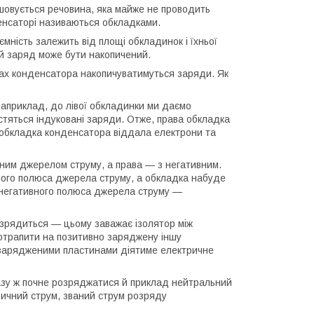
шовується речовина, яка майже не проводить
денсаторі називаються обкладками.
ємність залежить від площі обкладинок і їхньої
ий заряд може бути накопичений.
ах конденсатора накопичуватимуться заряди. Як
Наприклад, до лівої обкладинки ми даємо
стяться індуковані заряди. Отже, права обкладка
 обкладка конденсатора віддала електрони та
вним джерелом струму, а права — з негативним.
вного полюса джерела струму, а обкладка набуде
 негативного полюса джерела струму —
озрядиться — цьому заважає ізолятор між
отрапити на позитивно заряджену іншу
ж зарядженими пластинами діятиме електричне
разу ж почне розряджатися й приклад нейтральний
ричний струм, званий струм розряду