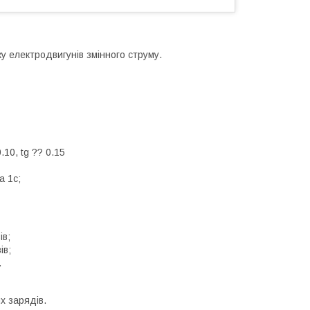
у електродвигунів змінного струму.
.10, tg ?? 0.15
а 1с;
ів;
ів;
.
х зарядів.