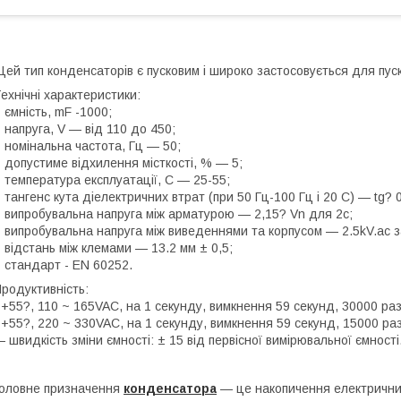
ей тип конденсаторів є пусковим і широко застосовується для пуск
ехнічні характеристики:
 ємність, mF -1000;
 напруга, V — від 110 до 450;
 номінальна частота, Гц — 50;
 допустиме відхилення місткості, % — 5;
 температура експлуатації, С — 25-55;
 тангенс кута діелектричних втрат (при 50 Гц-100 Гц і 20 С) — tg? 0
 випробувальна напруга між арматурою — 2,15? Vn для 2с;
 випробувальна напруга між виведеннями та корпусом — 2.5kV.ac з
 відстань між клемами — 13.2 мм ± 0,5;
 стандарт - EN 60252.
родуктивність:
 +55?, 110 ~ 165VAC, на 1 секунду, вимкнення 59 секунд, 30000 раз
 +55?, 220 ~ 330VAC, на 1 секунду, вимкнення 59 секунд, 15000 раз
 швидкість зміни ємності: ± 15 від первісної вимірювальної ємності
оловне призначення
конденсатора
— це накопичення електрични