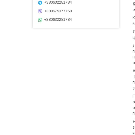
+380632281784
е
+380679377758
К
+380632281784
в
Я
ц
Д
п
п
о
А
Т
п
з
П
о
о
п
Я
з
к