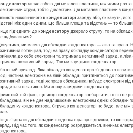
Конденсатор
являє собою дві металеві пластини, між якими розта
лектричний струм, тобто діелектрик. Дві металеві пластини в кон
ількість накопиченого в
конденсаторі
заряду або, як кажуть, його 
ідстані між один одним. Що більша площа та відстань — то більш
кщо під'єднати до
конденсатору
джерело струму, то на обкладк
е відбувається?
опустимо, ми маємо дві обкладки конденсатора — ліва та права. 
озитивний потенціал, тоді на праву обкладку конденсатора перемі
рийняла до себе електрони та отримала негативний заряд, а ліва
тримала позитивний заряд. Так ми зарядили конденсатор.
бо інший приклад. Ліва обкладка конденсатора з'єднана з позити
оді частина електронів на лівій обкладці притягнеться до позити
озитивний заряд, тоді як права обкладинка набуде електрони від
арядиться негативно. Ми знову зарядили конденсатор.
римітний той факт, що якщо конденсатор знебарвити, то він не р
бкладками, він не дає надлишковим електронам однієї обкладки п
бкладинку конденсатора. Струка в конденсаторі не буде, але мі
оле.
кщо з'єднати дві обкладки конденсатора провідником, то він від
аряд. Під час того, як конденсатор розряджається, виникає елект
онденсатора.