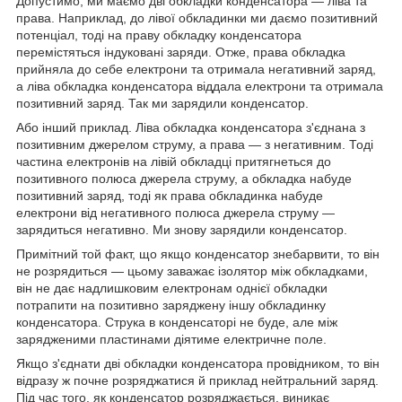
Допустимо, ми маємо дві обкладки конденсатора — ліва та
права. Наприклад, до лівої обкладинки ми даємо позитивний
потенціал, тоді на праву обкладку конденсатора
перемістяться індуковані заряди. Отже, права обкладка
прийняла до себе електрони та отримала негативний заряд,
а ліва обкладка конденсатора віддала електрони та отримала
позитивний заряд. Так ми зарядили конденсатор.
Або інший приклад. Ліва обкладка конденсатора з'єднана з
позитивним джерелом струму, а права — з негативним. Тоді
частина електронів на лівій обкладці притягнеться до
позитивного полюса джерела струму, а обкладка набуде
позитивний заряд, тоді як права обкладинка набуде
електрони від негативного полюса джерела струму —
зарядиться негативно. Ми знову зарядили конденсатор.
Примітний той факт, що якщо конденсатор знебарвити, то він
не розрядиться — цьому заважає ізолятор між обкладками,
він не дає надлишковим електронам однієї обкладки
потрапити на позитивно заряджену іншу обкладинку
конденсатора. Струка в конденсаторі не буде, але між
зарядженими пластинами діятиме електричне поле.
Якщо з'єднати дві обкладки конденсатора провідником, то він
відразу ж почне розряджатися й приклад нейтральний заряд.
Під час того, як конденсатор розряджається, виникає