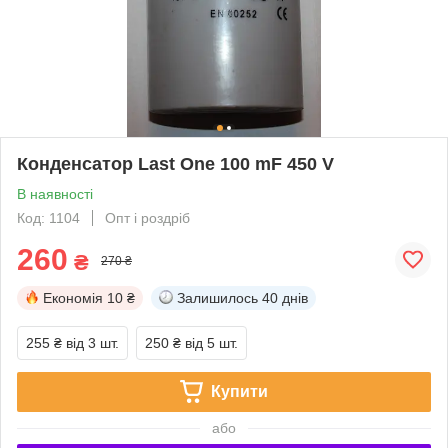
Конденсатор Last One 100 mF 450 V
В наявності
Код: 1104
Опт і роздріб
260
₴
270 ₴
Економія
10 ₴
Залишилось
40 днів
255 ₴
від 3 шт.
250 ₴
від 5 шт.
Купити
або