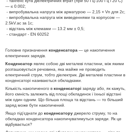
- тангенс кута діелектричних втрат (при 50 Гц-100 Гц і 20 С)
— ≤ 0.002;
- випробувальна напруга між арматурою — 2,15 × Vn для 2с;
- випробувальна напруга між виведеннями та корпусом —
2.5kV.ac за 1с;
- відстань між клемами — 13.2 мм ± 0,5;
- стандарт - EN 60252
Головне призначення
конденсатора
— це накопичення
електричних зарядів.
Конденсатор
являє собою дві металеві пластини, між якими
розташовується речовина, яка майже не проводить
електричний струм, тобто діелектрик. Дві металеві пластини в
конденсаторі називаються обкладками.
Кількість накопиченого в
конденсаторі
заряду або, як кажуть,
його ємність залежить від площі обкладинок і їхньої відстані
між один одним. Що більша площа та відстань — то більший
заряд може бути накопичений.
Якщо під'єднати до
конденсатору
джерело струму, то на
обкладках конденсатора накопичуватимуться заряди. Як це
відбувається?