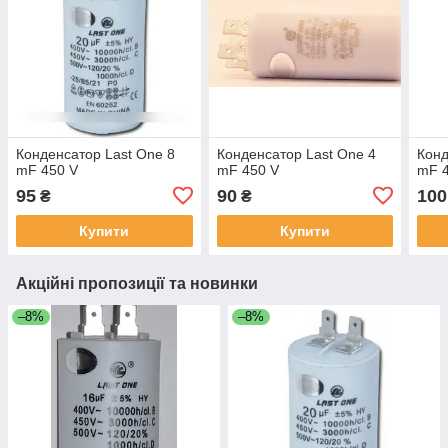
Конденсатор Last One 8
Конденсатор Last One 4
Конд
mF 450 V
mF 450 V
mF 
95
90
100
₴
₴
Купити
Купити
Акційні пропозиції та новинки
–8%
–8%