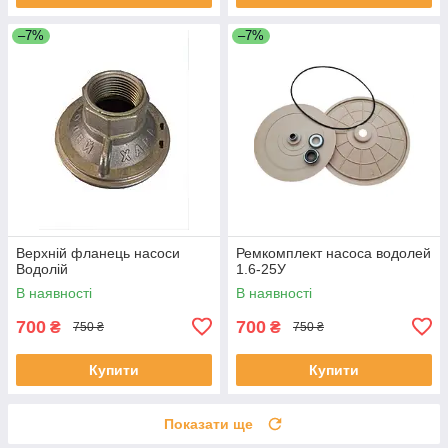
–7%
–7%
Верхній фланець насоси
Ремкомплект насоса водолей
Водолій
1.6-25У
В наявності
В наявності
700
700
₴
₴
750 ₴
750 ₴
Купити
Купити
Показати ще