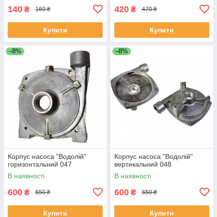
140
420
₴
₴
160 ₴
470 ₴
Купити
Купити
–8%
–8%
Корпус насоса "Водолій"
Корпус насоса "Водолій"
горизонтальний 047
вертикальний 048
В наявності
В наявності
600
600
₴
₴
650 ₴
650 ₴
Купити
Купити