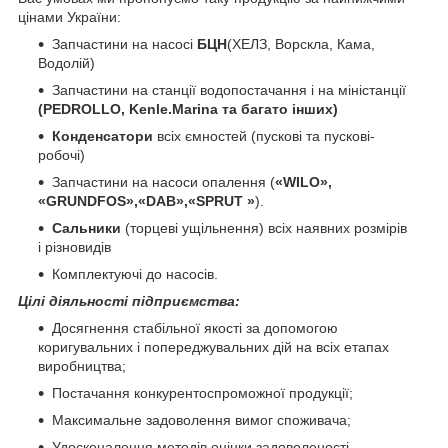
цінами України:
Запчастини на насосі
БЦН
(ХЕЛЗ, Ворскла, Кама,
Водолій)
Запчастини на станції водопостачання і на міністанції
(PEDROLLO, Kenle.Marina та багато інших)
Конденсатори
всіх ємностей (пускові та пускові-
робочі)
Запчастини на насоси опалення (
«WILO»,
«GRUNDFOS»,«DAB»,«SPRUT »
).
Сальники
(торцеві ущільнення) всіх наявних розмірів
і різновидів
Комплектуючі до насосів.
Цілі діяльності підприємства:
Досягнення стабільної якості за допомогою
коригувальних і попереджувальних дій на всіх етапах
виробництва;
Постачання конкурентоспроможної продукції;
Максимальне задоволення вимог споживача;
Удосконалення методів оцінки задоволеності