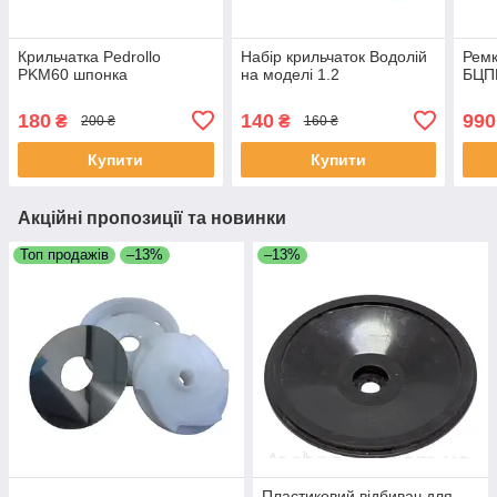
Крильчатка Pedrollo
Набір крильчаток Водолій
Рем
PKM60 шпонка
на моделі 1.2
БЦПЕ
180
140
990
₴
₴
200 ₴
160 ₴
Купити
Купити
Акційні пропозиції та новинки
Топ продажів
–13%
–13%
Пластиковий відбивач для