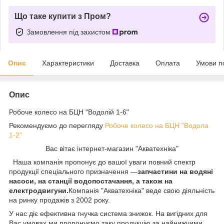
Що таке купити з Пром?
Замовлення під захистом
Опис
Характеристики
Доставка
Оплата
Умови п
Опис
Робоче колесо на БЦН "Водолій 1-6"
Рекомендуємо до перегляду
Робоче колесо на БЦН "Водола
1-2"
Вас вітає інтернет-магазин "Акватехніка"
Наша компанія пропонує до вашої уваги повний спектр
продукції спеціального призначення —
запчастини на водяні
насоси, на станції водопостачання, а також на
електродвигуни.
Компанія "Акватехніка" веде свою діяльність
на ринку продажів з 2002 року.
У нас діє ефективна гнучка система знижок. На вигідних для
Вас умовах ми пропонуємо таку продукцію за найнижчими