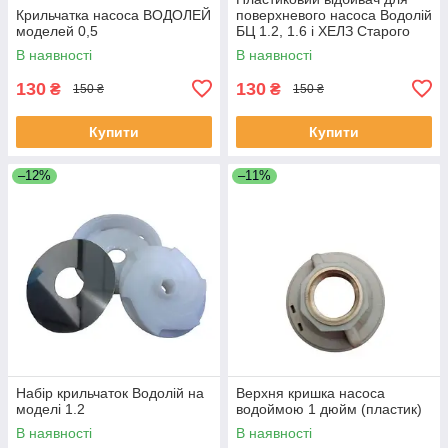
Крильчатка насоса ВОДОЛЕЙ
поверхневого насоса Водолій
моделей 0,5
БЦ 1.2, 1.6 і ХЕЛЗ Старого
уоску
В наявності
В наявності
130
130
₴
₴
150 ₴
150 ₴
Купити
Купити
–12%
–11%
Набір крильчаток Водолій на
Верхня кришка насоса
моделі 1.2
водоймою 1 дюйм (пластик)
В наявності
В наявності