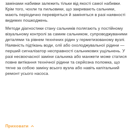
замінами набивки залежить тільки від якості самої набивки.
Крім того, чохли та пильовики, що закривають сальники,
мають періодично перевіряться й заміняться в разі наявності
видимих пошкоджень.
Методи діагностики стану сальників полягають у постійному
візуальному контролі за самим сальником, супроводжуваними
деталями та рівнем технічних рідин у герметизованому вузлі.
Наявність підтікань води, олії або охолоджувальної рідини —
перший сигналізатор несправності сальникових ущільнень. У
разі несвоєчасної заміни сальника або манжети може статися
повне витікання технічної рідини та серйозна поломка, що
тягне за собою заміну всього вузла або навіть капітальний
ремонт усього насоса.
Приховати