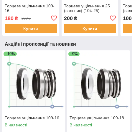
Торцеве ущільнення 109-
Торцеве ущільнення 25
Торц
16
(сальник) (104-25)
(сал
180
200
100
₴
₴
200 ₴
Купити
Купити
Акційні пропозиції та новинки
–10%
–9%
Торцеве ущільнення 109-16
Торцеве ущільнення 109-18
В наявності
В наявності