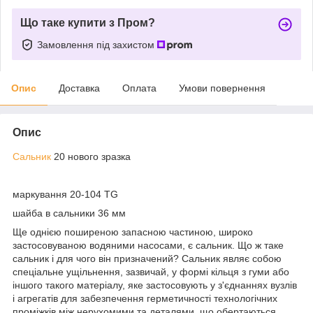
Що таке купити з Пром?
Замовлення під захистом
Опис
Доставка
Оплата
Умови повернення
Опис
Сальник
20 нового зразка
маркування 20-104 TG
шайба в сальники 36 мм
Ще однією поширеною запасною частиною, широко
застосовуваною водяними насосами, є сальник. Що ж таке
сальник і для чого він призначений? Сальник являє собою
спеціальне ущільнення, зазвичай, у формі кільця з гуми або
іншого такого матеріалу, яке застосовують у з'єднаннях вузлів
і агрегатів для забезпечення герметичності технологічних
проміжків між нерухомими та деталями, що обертаються.