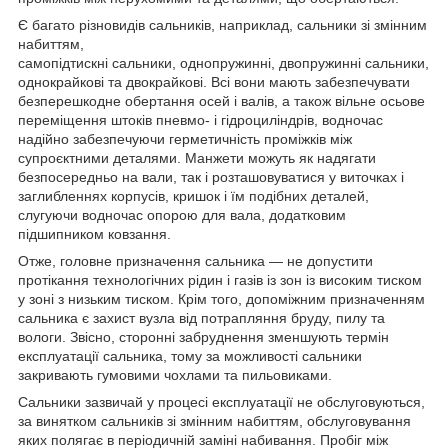
Є багато різновидів сальників, наприклад, сальники зі змінним
набиттям,
самопідтискні сальники, однопружинні, двопружинні сальники,
однокрайкові та двокрайкові. Всі вони мають забезпечувати
безперешкодне обертання осей і валів, а також вільне осьове
переміщення штоків пневмо- і гідроциліндрів, водночас
надійно забезпечуючи герметичність проміжків між
супроєктними деталями. Манжети можуть як надягати
безпосередньо на вали, так і розташовуватися у виточках і
заглибленнях корпусів, кришок і їм подібних деталей,
слугуючи водночас опорою для вала, додатковим
підшипником ковзання.
Отже, головне призначення сальника — не допустити
протікання технологічних рідин і газів із зон із високим тиском
у зоні з низьким тиском. Крім того, допоміжним призначенням
сальника є захист вузла від потрапляння бруду, пилу та
вологи. Звісно, сторонні забруднення зменшують термін
експлуатації сальника, тому за можливості сальники
закривають гумовими чохлами та пильовиками.
Сальники зазвичай у процесі експлуатації не обслуговуються,
за винятком сальників зі змінним набиттям, обслуговування
яких полягає в періодичній заміні набивання. Пробіг між