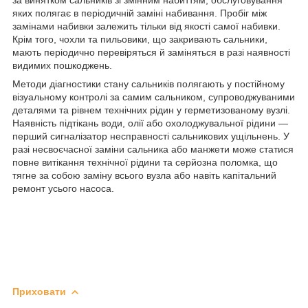
яких полягає в періодичній заміні набивання. Пробіг між
замінами набивки залежить тільки від якості самої набивки.
Крім того, чохли та пильовики, що закривають сальники,
мають періодично перевіряться й заміняться в разі наявності
видимих пошкоджень.
Методи діагностики стану сальників полягають у постійному
візуальному контролі за самим сальником, супроводжуваними
деталями та рівнем технічних рідин у герметизованому вузлі.
Наявність підтікань води, олії або охолоджувальної рідини —
перший сигналізатор несправності сальникових ущільнень. У
разі несвоєчасної заміни сальника або манжети може статися
повне витікання технічної рідини та серйозна поломка, що
тягне за собою заміну всього вузла або навіть капітальний
ремонт усього насоса.
Приховати