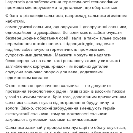
і агрегатів для забезпечення герметичності технологічних
проміжків між нерухомими та деталями, що обертаються.
Є багато різновидів сальників, наприклад, сальники зі змінним
набиттям,
самопідтискні сальники, однопружинні, двопружинні сальники,
однокрайкові та двокрайкові. Всі вони мають забезпечувати
безперешкодне обертання осей і валів, а також вільне осьове
переміщення штоків пневмо- і гідроциліндрів, водночас
надійно забезпечуючи герметичність проміжків між
супроєктними деталями. Манжети можуть як надягати
безпосередньо на вали, так і розташовуватися у виточках і
заглибленнях корпусів, кришок і їм подібних деталей,
слугуючи водночас опорою для вала, додатковим
підшипником ковзання.
Отже, головне призначення сальника — не допустити
протікання технологічних рідин і газів із зон із високим тиском
у зоні з низьким тиском. Крім того, допоміжним призначенням
сальника є захист вузла від потрапляння бруду, пилу та
вологи. Звісно, сторонні забруднення зменшують термін
експлуатації сальника, тому за можливості сальники
закривають гумовими чохлами та пильовиками.
Сальники зазвичай у процесі експлуатації не обслуговуються,
за винятком сальників зі змінним набиттям, обслуговування