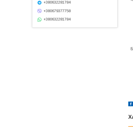
+380632281784
+380679377758
+380632281784
Б
Х