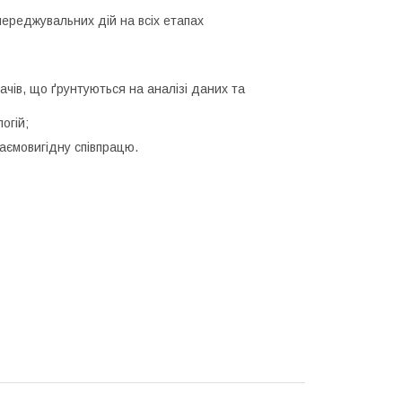
переджувальних дій на всіх етапах
чів, що ґрунтуються на аналізі даних та
огій;
аємовигідну співпрацю.