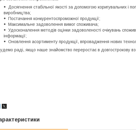
Досягнення стабільної якості за допомогою коригувальних і по
виробництва;
Постачання конкурентоспроможної продукції;
Максимальне задоволення вимог споживача;
Удосконалення методів оцінки задоволеності очікувань спожива
інформації;
Оновлення асортименту продукції, впровадження нових технол
удемо раді, якщо наше знайомство переростає в довгострокову вз
арактеристики