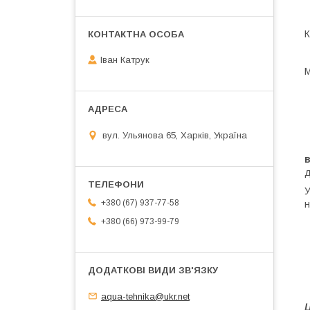
К
Іван Катрук
М
вул. Ульянова 65, Харків, Україна
Н
в
д
У
+380 (67) 937-77-58
н
+380 (66) 973-99-79
aqua-tehnika@ukr.net
Ц