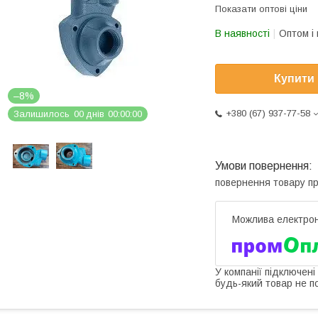
Показати оптові ціни
В наявності
Оптом і 
Купити
–8%
+380 (67) 937-77-58
Залишилось
0
0
днів
0
0
0
0
0
0
повернення товару п
У компанії підключені
будь-який товар не п