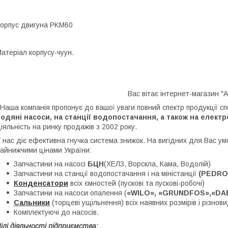
орпус двигуна PKM60
атеріал корпусу-чуун.
Вас вітає інтернет-магазин "А
аша компанія пропонує до вашої уваги повний спектр продукції с
одяні насоси, на станції водопостачання, а також на елект
іяльність на ринку продажів з 2002 року.
 нас діє ефективна гнучка система знижок. На вигідних для Вас у
айнижчими цінами України:
Запчастини на насосі
БЦН
(ХЕЛЗ, Ворскла, Кама, Водолій)
Запчастини на станції водопостачання і на міністанції
(PEDROL
Конденсатори
всіх ємностей (пускові та пускові-робочі)
Запчастини на насоси опалення (
«WILO», «GRUNDFOS»,«DA
Сальники
(торцеві ущільнення) всіх наявних розмірів і різнови
Комплектуючі до насосів.
ілі діяльності підприємства: