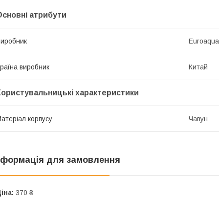
Основні атрибути
иробник
Euroaqua
раїна виробник
Китай
Користувальницькі характеристики
атеріал корпусу
Чавун
нформація для замовлення
іна:
370 ₴