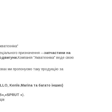
кватехніка"
пеціального призначення —
запчастини на
родвигуни.
Компанія "Акватехніка" веде свою
мовах ми пропонуємо таку продукцію за
LO, Kenle.Marina та багато інших)
B»,«SPRUT »
).
дів