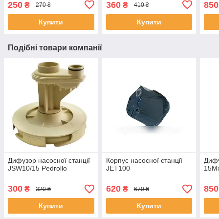
250
360
850
₴
₴
270 ₴
410 ₴
Купити
Купити
Подібні товари компанії
Дифузор насосної станції
Корпус насосної станції
Дифу
JSW10/15 Pedrollo
JET100
15Mx
300
620
850
₴
₴
320 ₴
670 ₴
Купити
Купити