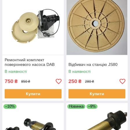
Ремонтний комплект
поверхневого насоса DAB
Відбивач на станцію JS80
В наявності
В наявності
750
250
₴
₴
850 ₴
280 ₴
Купити
Купити
–10%
Новинка
–9%