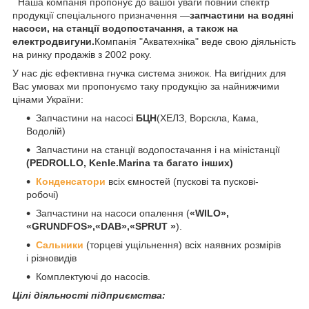
Наша компанія пропонує до вашої уваги повний спектр
продукції спеціального призначення —
запчастини на водяні
насоси, на станції водопостачання, а також на
електродвигуни.
Компанія "Акватехніка" веде свою діяльність
на ринку продажів з 2002 року.
У нас діє ефективна гнучка система знижок. На вигідних для
Вас умовах ми пропонуємо таку продукцію за найнижчими
цінами України:
Запчастини на насосі
БЦН
(ХЕЛЗ, Ворскла, Кама,
Водолій)
Запчастини на станції водопостачання і на міністанції
(PEDROLLO, Kenle.Marina та багато інших)
Конденсатори
всіх ємностей (пускові та пускові-
робочі)
Запчастини на насоси опалення (
«WILO»,
«GRUNDFOS»,«DAB»,«SPRUT »
).
Сальники
(торцеві ущільнення) всіх наявних розмірів
і різновидів
Комплектуючі до насосів.
Цілі діяльності підприємства: