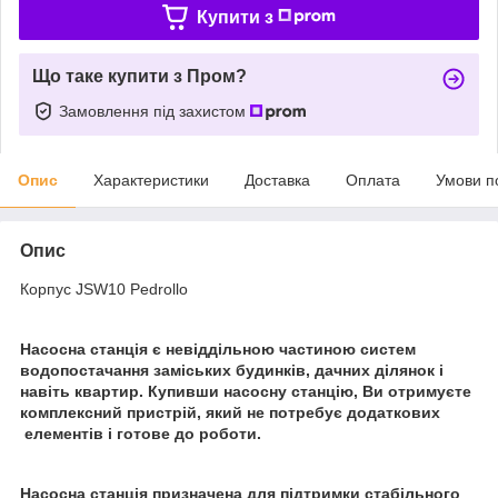
Купити з
Що таке купити з Пром?
Замовлення під захистом
Опис
Характеристики
Доставка
Оплата
Умови п
Опис
Корпус JSW10 Pedrollo
Насосна станція є невіддільною частиною систем
водопостачання заміських будинків, дачних ділянок і
навіть квартир. Купивши насосну станцію, Ви отримуєте
комплексний пристрій, який не потребує додаткових
елементів і готове до роботи.
Насосна станція призначена для підтримки стабільного