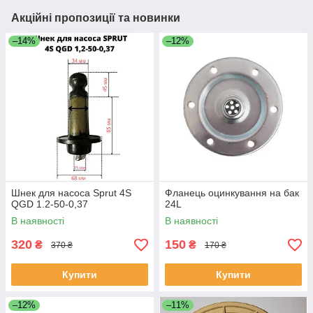
Акційні пропозиції та новинки
–14%
–12%
Шнек для насоса Sprut 4S
Фланець оцинкування на бак
QGD 1.2-50-0,37
24L
В наявності
В наявності
320
150
₴
₴
370 ₴
170 ₴
Купити
Купити
–12%
–11%