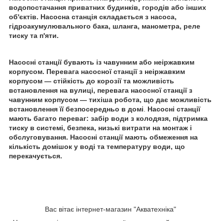
водопостачання приватних будинків, городів або інших
об'єктів. Насосна станція складається з насоса,
гідроакумулювального бака, шланга, манометра, реле
тиску та п'яти.
Насосні станції бувають із чавунним або неіржавким
корпусом. Перевага насосної станції з неіржавким
корпусом — стійкість до корозії та можливість
встановлення на вулиці, перевага насосної станції з
чавунним корпусом — тихіша робота, що дає можливість
встановлення її безпосередньо в домі
.
Насосні станції
мають багато переваг: забір води з колодязя, підтримка
тиску в системі, безпека, низькі витрати на монтаж і
обслуговування.
Насосні станції мають обмеження на
кількість домішок у воді та температуру води, що
перекачується.
Вас вітає інтернет-магазин "Акватехніка"