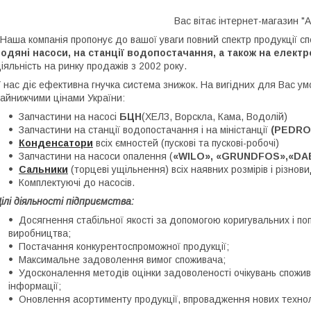
Вас вітає інтернет-магазин "А
аша компанія пропонує до вашої уваги повний спектр продукції с
одяні насоси, на станції водопостачання, а також на елект
іяльність на ринку продажів з 2002 року.
 нас діє ефективна гнучка система знижок. На вигідних для Вас у
айнижчими цінами України:
Запчастини на насосі
БЦН
(ХЕЛЗ, Ворскла, Кама, Водолій)
Запчастини на станції водопостачання і на міністанції
(PEDROL
Конденсатори
всіх ємностей (пускові та пускові-робочі)
Запчастини на насоси опалення (
«WILO», «GRUNDFOS»,«DA
Сальники
(торцеві ущільнення) всіх наявних розмірів і різнови
Комплектуючі до насосів.
ілі діяльності підприємства:
Досягнення стабільної якості за допомогою коригувальних і по
виробництва;
Постачання конкурентоспроможної продукції;
Максимальне задоволення вимог споживача;
Удосконалення методів оцінки задоволеності очікувань спожива
інформації;
Оновлення асортименту продукції, впровадження нових технол