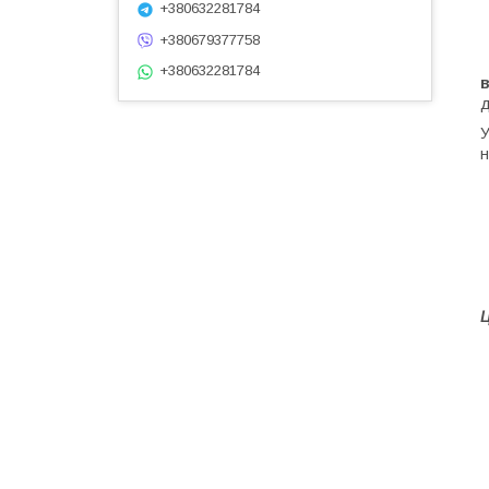
+380632281784
+380679377758
Н
+380632281784
в
д
У
н
Ц