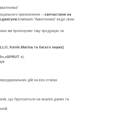
кватехніка"
пеціального призначення —
запчастини на
родвигуни.
Компанія "Акватехніка" веде свою
мовах ми пропонуємо таку продукцію за
LO, Kenle.Marina та багато інших)
B»,«SPRUT »
).
дів
переджувальних дій на всіх етапах
чів, що ґрунтуються на аналізі даних та
огій;