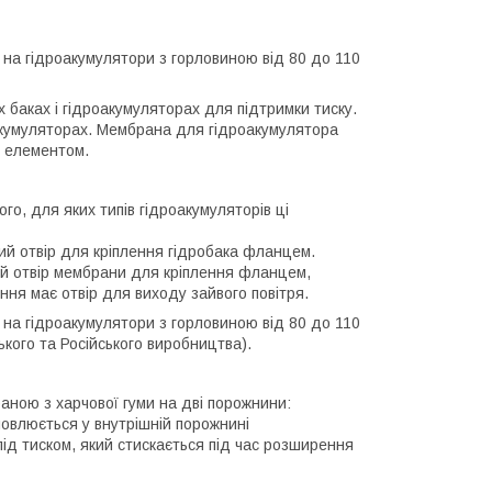
ї на гідроакумулятори з горловиною від 80 до 110
баках і гідроакумуляторах для підтримки тиску.
акумуляторах. Мембрана для гідроакумулятора
м елементом.
о, для яких типів гідроакумуляторів ці
й отвір для кріплення гідробака фланцем.
й отвір мембрани для кріплення фланцем,
ення має отвір для виходу зайвого повітря.
и на гідроакумулятори з горловиною від 80 до 110
ького та Російського виробництва).
аною з харчової гуми на дві порожнини:
овлюється у внутрішній порожнині
під тиском, який стискається під час розширення