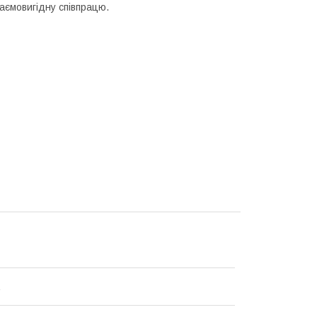
аємовигідну співпрацю.