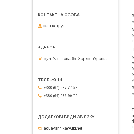
В
м
Іван Катрук
М
М
в
Т
М
вул. Ульянова 65, Харків, Україна
м
М
М
д
В
+380 (67) 937-77-58
м
+380 (66) 973-99-79
Г
г
г
в
aqua-tehnika@ukr.net