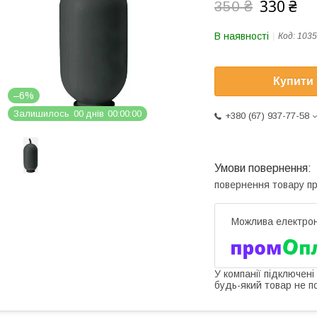
330 ₴
350 ₴
В наявності
Код:
1035
Купити
–6%
Залишилось
0
0
днів
0
0
0
0
0
0
+380 (67) 937-77-58
повернення товару п
У компанії підключені
будь-який товар не п