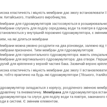
исока еластичність і міцність мембрани дає змогу встановлювати ї
м. Китайського, Італійського виробництва.
ембрани для гідроакумуляторів застосовуються в розширювальних 
ембрани слугують для поділу середовищ води та повітря в гідро
становлюється у внутрішній порожнині гідроакумулятора, є змінни
ипи, на які діляться мембрани
ембрани можна умовно розділити на два різновиди, залежно від тог
ембрани призначені. Типи мембран для гідроакумуляторів:
ембрани для горизонтального гідроакумулятора: мають спеціальни
ембрани для вертикального гідроакумулятора: два отвори. Перши
ругий для кріплення у верхній частині бака. Зазвичай верхнє кріпл
исока еластичність і міцність мембрани дає змогу її встановлюват
м, тобто практично на будь-які гідроакумулятори (78ського, Італійс
ідроакумулятор складається з корпусу, розділеного змінною мембр
ідравлічну та пневматичну.
Мембрана
для гідроакумулятора встан
ідроакумулятора та слугує для поділу води та повітря, закачаного 
оди в системі. Є змінним елементом.