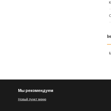
К
І
Ц
Мы рекомендуем
Новый пункт меню