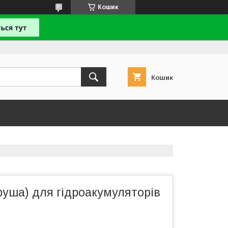
Кошик
Кошик
руша) для гідроакумуляторів