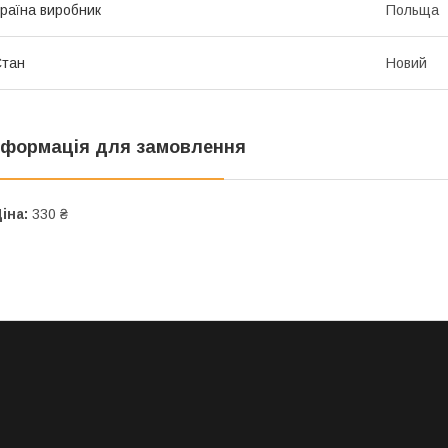
раїна виробник
Польща
Стан
Новий
нформація для замовлення
іна:
330 ₴