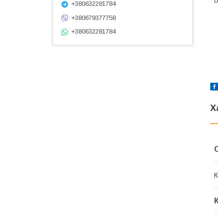
Б
+380632281784
+380679377758
+380632281784
Х
К