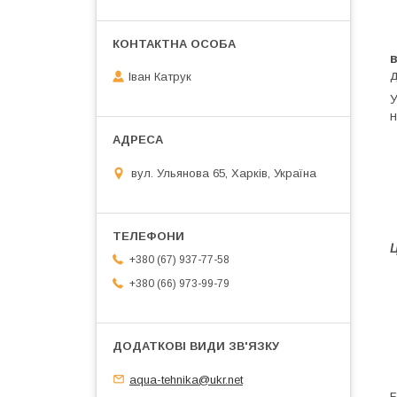
Н
в
д
Іван Катрук
У
н
вул. Ульянова 65, Харків, Україна
Ц
+380 (67) 937-77-58
+380 (66) 973-99-79
aqua-tehnika@ukr.net