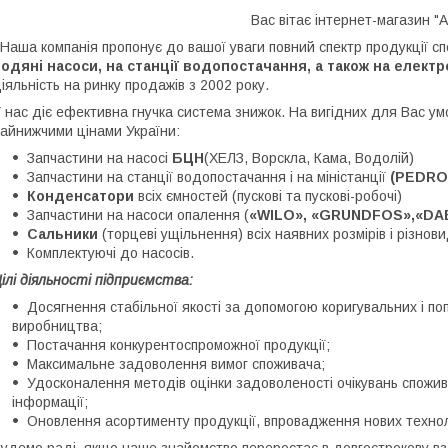
Вас вітає інтернет-магазин "А
аша компанія пропонує до вашої уваги повний спектр продукції с
одяні насоси, на станції водопостачання, а також на елект
іяльність на ринку продажів з 2002 року.
 нас діє ефективна гнучка система знижок. На вигідних для Вас у
айнижчими цінами України:
Запчастини на насосі
БЦН
(ХЕЛЗ, Ворскла, Кама, Водолій)
Запчастини на станції водопостачання і на міністанції
(PEDROL
Конденсатори
всіх ємностей (пускові та пускові-робочі)
Запчастини на насоси опалення (
«WILO», «GRUNDFOS»,«DA
Сальники
(торцеві ущільнення) всіх наявних розмірів і різнови
Комплектуючі до насосів.
ілі діяльності підприємства:
Досягнення стабільної якості за допомогою коригувальних і по
виробництва;
Постачання конкурентоспроможної продукції;
Максимальне задоволення вимог споживача;
Удосконалення методів оцінки задоволеності очікувань спожива
інформації;
Оновлення асортименту продукції, впровадження нових технол