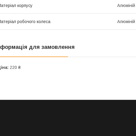
атеріал корпусу
Алюміній
атеріал робочого колеса
Алюміній
нформація для замовлення
іна:
220 ₴