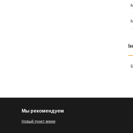
М
М
І
Ц
Мы рекомендуем
Новый пункт меню