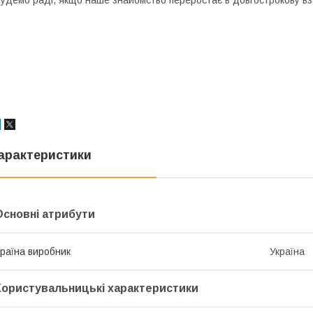
удемо раді, якщо наше знайомство переростає в довгострокову вз
арактеристики
Основні атрибути
раїна виробник
Україна
Користувальницькі характеристики