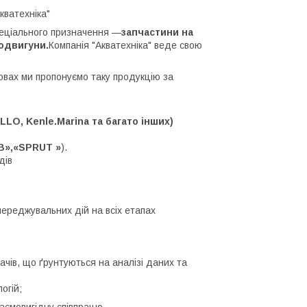
кватехніка"
пеціального призначення —
запчастини на
родвигуни.
Компанія "Акватехніка" веде свою
мовах ми пропонуємо таку продукцію за
LO, Kenle.Marina та багато інших)
B»,«SPRUT »
).
дів
переджувальних дій на всіх етапах
чів, що ґрунтуються на аналізі даних та
огій;