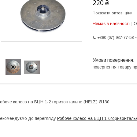
220 ₴
Показати оптові ціни
Немає в наявності
О
+380 (67) 937-77-58
повернення товару п
обоче колесо на БЦН 1-2 горизонтальне (HELZ) Ø130
екомендуємо до перегляду
Робоче колесо на БЦН 1-6горизонталь