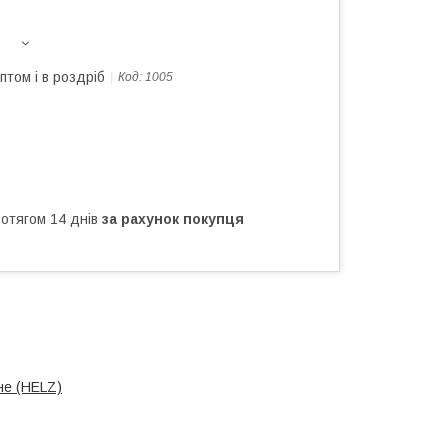
птом і в роздріб
Код:
1005
ротягом 14 днів
за рахунок покупця
не (HELZ)