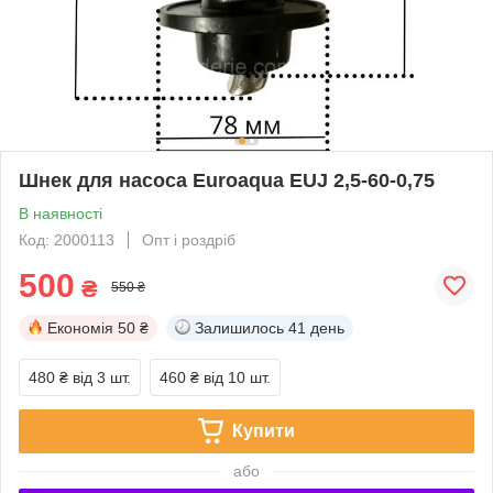
Шнек для насоса Euroaqua EUJ 2,5-60-0,75
В наявності
Код: 2000113
Опт і роздріб
500
₴
550 ₴
Економія
50 ₴
Залишилось
41 день
480 ₴
від 3 шт.
460 ₴
від 10 шт.
Купити
або