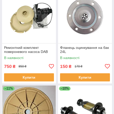
Ремонтний комплект
Фланець оцинкування на бак
поверхневого насоса DAB
24L
В наявності
В наявності
750
150
₴
₴
850 ₴
170 ₴
Купити
Купити
–11%
–10%