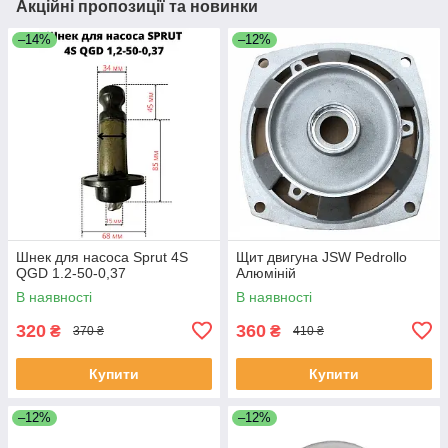
Акційні пропозиції та новинки
–14%
–12%
Шнек для насоса Sprut 4S
Щит двигуна JSW Pedrollo
QGD 1.2-50-0,37
Алюміній
В наявності
В наявності
320
360
₴
₴
370 ₴
410 ₴
Купити
Купити
–12%
–12%