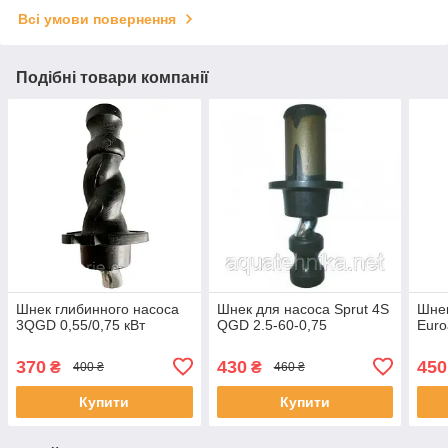
Всі умови повернення
Подібні товари компанії
Шнек глибинного насоса
Шнек для насоса Sprut 4S
Шнек
3QGD 0,55/0,75 кВт
QGD 2.5-60-0,75
Euro
370
430
450
₴
₴
400 ₴
460 ₴
Купити
Купити