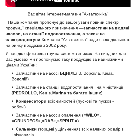
Вас вітає інтернет-магазин "Акватехніка"
Наша компанія пропонує до вашої уваги повний спектр
продукції спеціального призначення —
запчастини на водяні
насоси, на станції водопостачання, а також на
електродвигуни.
Компанія "Акватехніка" веде свою діяльність
на ринку продажів з 2002 року.
У нас діє ефективна гнучка система знижок. На вигідних для
Вас умовах ми пропонуємо таку продукцію за найнижчими
цінами України:
Запчастини на насосі
БЦН
(ХЕЛЗ, Ворскла, Кама,
Водолій)
Запчастини на станції водопостачання і на міністанції
(PEDROLLO, Kenle.Marina та багато інших)
Конденсатори
всіх ємностей (пускові та пускові-
робочі)
Запчастини на насоси опалення (
«WILO»,
«GRUNDFOS»,«DAB»,«SPRUT »
).
Сальники
(торцеві ущільнення) всіх наявних розмірів
і різновидів