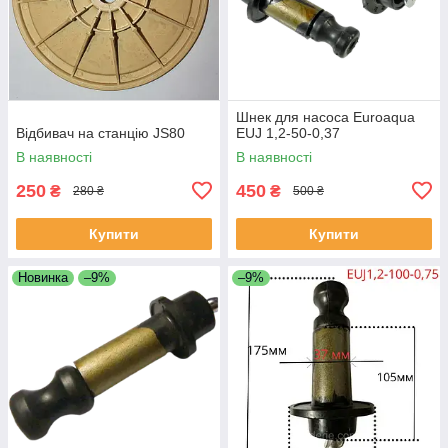
Шнек для насоса Euroaqua
Відбивач на станцію JS80
EUJ 1,2-50-0,37
В наявності
В наявності
250
450
₴
₴
280 ₴
500 ₴
Купити
Купити
Новинка
–9%
–9%