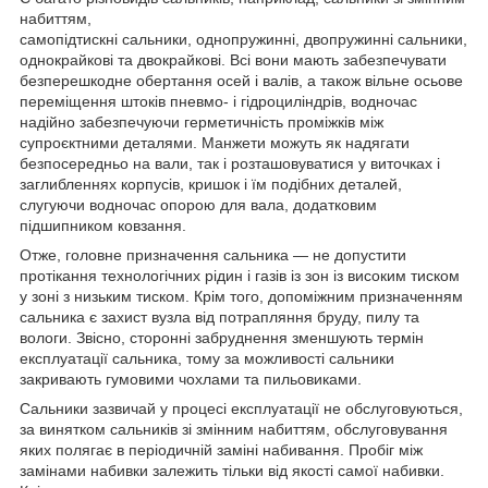
набиттям,
самопідтискні сальники, однопружинні, двопружинні сальники,
однокрайкові та двокрайкові. Всі вони мають забезпечувати
безперешкодне обертання осей і валів, а також вільне осьове
переміщення штоків пневмо- і гідроциліндрів, водночас
надійно забезпечуючи герметичність проміжків між
супроєктними деталями. Манжети можуть як надягати
безпосередньо на вали, так і розташовуватися у виточках і
заглибленнях корпусів, кришок і їм подібних деталей,
слугуючи водночас опорою для вала, додатковим
підшипником ковзання.
Отже, головне призначення сальника — не допустити
протікання технологічних рідин і газів із зон із високим тиском
у зоні з низьким тиском. Крім того, допоміжним призначенням
сальника є захист вузла від потрапляння бруду, пилу та
вологи. Звісно, сторонні забруднення зменшують термін
експлуатації сальника, тому за можливості сальники
закривають гумовими чохлами та пильовиками.
Сальники зазвичай у процесі експлуатації не обслуговуються,
за винятком сальників зі змінним набиттям, обслуговування
яких полягає в періодичній заміні набивання. Пробіг між
замінами набивки залежить тільки від якості самої набивки.