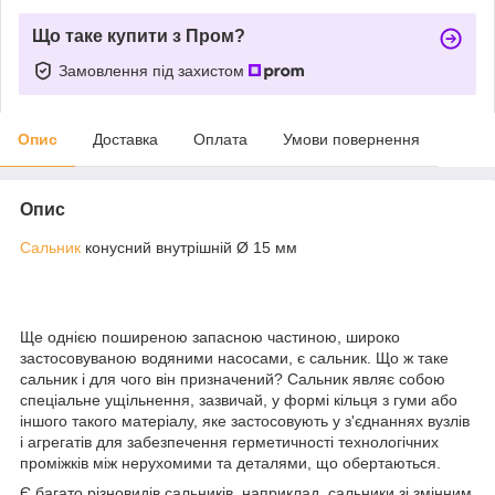
Що таке купити з Пром?
Замовлення під захистом
Опис
Доставка
Оплата
Умови повернення
Опис
Сальник
конусний внутрішній Ø 15 мм
Ще однією поширеною запасною частиною, широко
застосовуваною водяними насосами, є сальник. Що ж таке
сальник і для чого він призначений? Сальник являє собою
спеціальне ущільнення, зазвичай, у формі кільця з гуми або
іншого такого матеріалу, яке застосовують у з'єднаннях вузлів
і агрегатів для забезпечення герметичності технологічних
проміжків між нерухомими та деталями, що обертаються.
Є багато різновидів сальників, наприклад, сальники зі змінним