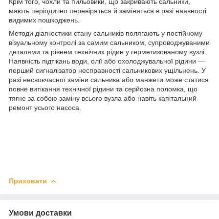
Крім того, чохли та пильовики, що закривають сальники,
мають періодично перевіряться й заміняться в разі наявності
видимих пошкоджень.
Методи діагностики стану сальників полягають у постійному
візуальному контролі за самим сальником, супроводжуваними
деталями та рівнем технічних рідин у герметизованому вузлі.
Наявність підтікань води, олії або охолоджувальної рідини —
перший сигналізатор несправності сальникових ущільнень. У
разі несвоєчасної заміни сальника або манжети може статися
повне витікання технічної рідини та серйозна поломка, що
тягне за собою заміну всього вузла або навіть капітальний
ремонт усього насоса.
Приховати
Умови доставки