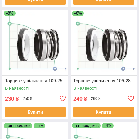
–8%
–8%
Торцеве ущільнення 109-25
Торцеве ущільнення 109-28
В наявності
В наявності
230
240
₴
₴
250 ₴
260 ₴
Купити
Купити
Топ продажів
–5%
Топ продажів
–4%