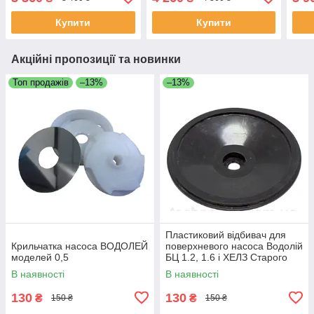
Купити
Купити
Акційні пропозиції та новинки
Топ продажів
–13%
–13%
Пластиковий відбивач для
Крильчатка насоса ВОДОЛЕЙ
поверхневого насоса Водолій
моделей 0,5
БЦ 1.2, 1.6 і ХЕЛЗ Старого
уоску
В наявності
В наявності
130
130
₴
₴
150 ₴
150 ₴