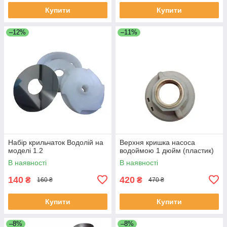
Купити
Купити
–12%
–11%
Набір крильчаток Водолій на
Верхня кришка насоса
моделі 1.2
водоймою 1 дюйм (пластик)
В наявності
В наявності
140
420
₴
₴
160 ₴
470 ₴
Купити
Купити
–8%
–8%