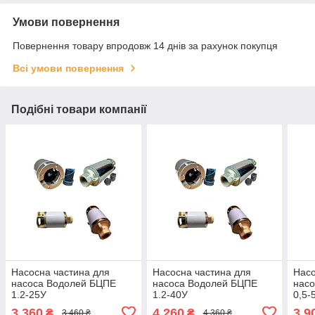
Умови повернення
Повернення товару впродовж 14 днів за рахунок покупця
Всі умови повернення
Подібні товари компанії
Насосна частина для
Насосна частина для
Насо
насоса Водолей БЦПЕ
насоса Водолей БЦПЕ
нас
1.2-25У
1.2-40У
0,5-
3 360
4 260
3 9
₴
₴
3 460 ₴
4 360 ₴