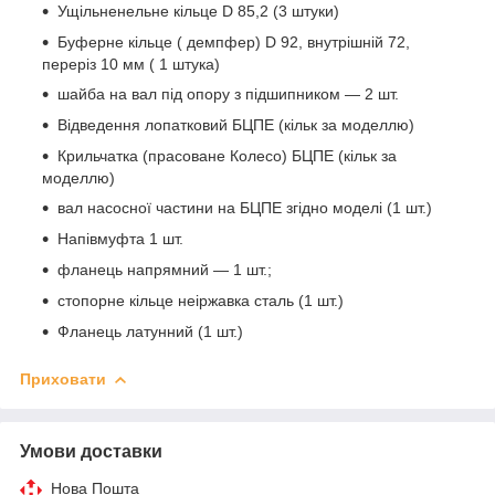
Ущільненельне кільце D 85,2 (3 штуки)
Буферне кільце ( демпфер) D 92, внутрішній 72,
переріз 10 мм ( 1 штука)
шайба на вал під опору з підшипником — 2 шт.
Відведення лопатковий БЦПЕ (кільк за моделлю)
Крильчатка (прасоване Колесо) БЦПЕ (кільк за
моделлю)
вал насосної частини на БЦПЕ згідно моделі (1 шт.)
Напівмуфта 1 шт.
фланець напрямний — 1 шт.;
стопорне кільце неіржавка сталь (1 шт.)
Фланець латунний (1 шт.)
Приховати
Умови доставки
Нова Пошта