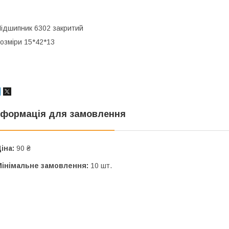
ідшипник 6302 закритий
озміри 15*42*13
нформація для замовлення
іна:
90 ₴
Мінімальне замовлення:
10 шт.