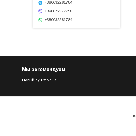
+380632281784
+380679377758
+380632281784
Мы рекомендуем
Новый пункт меню