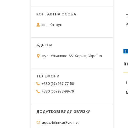
П
р
Іван Катрук
вул. Ульянова 65, Харків, Україна
І
Ц
+380 (67) 937-77-58
+380 (66) 973-99-79
aqua-tehnika@ukr.net