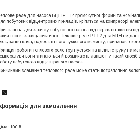
еплове реле для насоса БЦН РТТ2 прямокутної форми та номіналь
ля побутових відцентрових приладів, кріпиться на компресорі еле
ризначена для захисту побутового насоса від перевантаження під 
акий спосіб захищаючи його. Теплове реле PTT2 для БЦН не дає 
локування вала, недостатнього пускового моменту, причиною якого
ринцип роботи теплового реле ґрунтується на впливі струму на мет
емператури вони згинаються й розмикають ланцюг, у такий спосіб
оботу побутового відцентрового насоса.
ричинами зламання теплового реле може стати потрапляння вологи,
нформація для замовлення
іна:
100 ₴