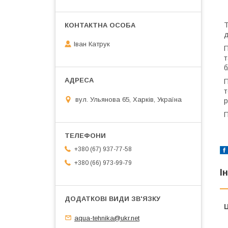
Т
д
Іван Катрук
П
т
б
П
т
вул. Ульянова 65, Харків, Україна
р
П
+380 (67) 937-77-58
+380 (66) 973-99-79
І
Ц
aqua-tehnika@ukr.net