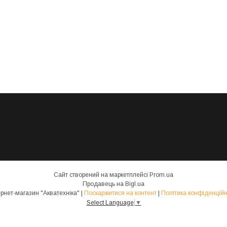
Сайт створений на маркетплейсі
Prom.ua
Продавець на Bigl.ua
інтернет-магазин "Акватехніка" |
Поскаржитися на контент
|
Політика конфіденційн
Select Language
▼