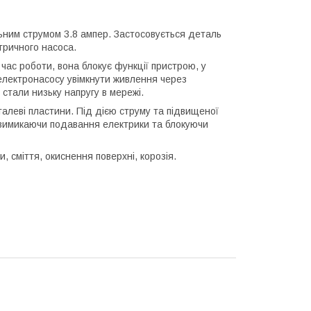
ним струмом 3.8 ампер. Застосовується деталь
ктричного насоса.
час роботи, вона блокує функції пристрою, у
електронасосу увімкнути живлення через
 стали низьку напругу в мережі.
алеві пластини. Під дією струму та підвищеної
 вимикаючи подавання електрики та блокуючи
 сміття, окиснення поверхні, корозія.