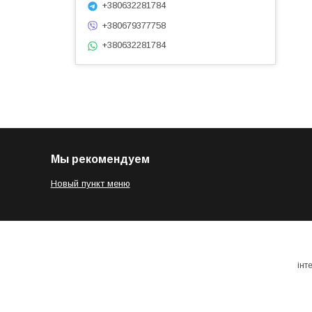
+380632281784
+380679377758
+380632281784
Мы рекомендуем
Новый пункт меню