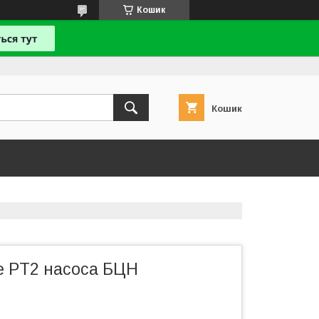
Кошик
Кошик
е PT2 насоса БЦН